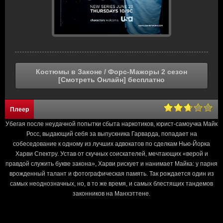
Костюмы в Законе / Форс-Мажоры 2 сезон
[Смотреть Онлайн] бесплатно
Плеер
Убегая после неудачной попытки сбыта наркотиков, юрист-самоучка Майк
Росс, выдающий себя за выпускника Гарварда, попадает на
собеседование к одному из лучших адвокатов по сделкам Нью-Йорка
Харви Спектру. Устав от скучных соискателей, мечтающих «верой и
правдой служить букве закона», Харви рискует и нанимает Майка: у парня
врожденный талант и фотографическая память. Так рождается один из
самых неоднозначных, но, в то же время, и самых блестящих тандемов
законников на Манхэттене.