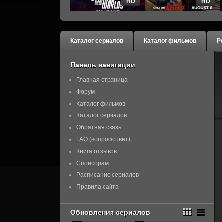
HD
HD
Каталог сериалов
Каталог фильмов
Р
Панель навигации
Главная страница
Форум
Каталог фильмов
Каталог сериалов
Обратная связь
FAQ (вопрос/ответ)
Книга отзывов
Спонсорам
Расписание сериалов
Правила сайта
Обновления сериалов