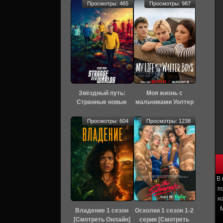
Просмотры: 465
Просмотры: 987
Звёздный путь:
Моя жизнь с
Странные новые
мальчиками Уолтер
миры 4 сезон 3
3 сезон [Смотреть
серия [Смотреть
Онлайн]
Просмотры: 604
Просмотры: 1238
Онлайн]
В 
п
н
М
Владение 1 сезон
Осколки 1 сезон 1-2
[Смотреть Онлайн]
серия [Смотреть