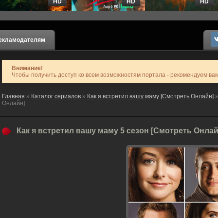
HD
HD
HD
екламодателям
Внимание!
Чтобы получить доступ ко всем возможностям портала - рекомендуем ва
Главная
»
Каталог сериалов
»
Как я встретил вашу маму [Смотреть Онлайн]
»
Онлайн]
Как я встретил вашу маму 5 сезон [Смотреть Онлай