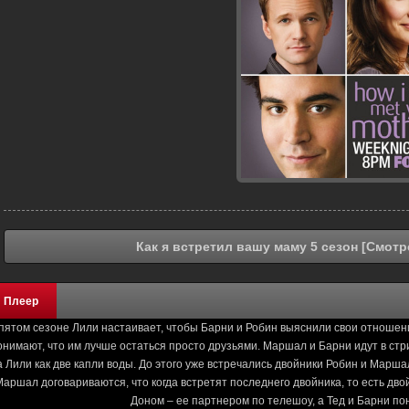
Как я встретил вашу маму 5 сезон [Смот
Плеер
пятом сезоне Лили настаивает, чтобы Барни и Робин выяснили свои отношения
онимают, что им лучше остаться просто друзьями. Маршал и Барни идут в стр
а Лили как две капли воды. До этого уже встречались двойники Робин и Маршал
аршал договариваются, что когда встретят последнего двойника, то есть дво
Доном – ее партнером по телешоу, а Тед и Барни пон