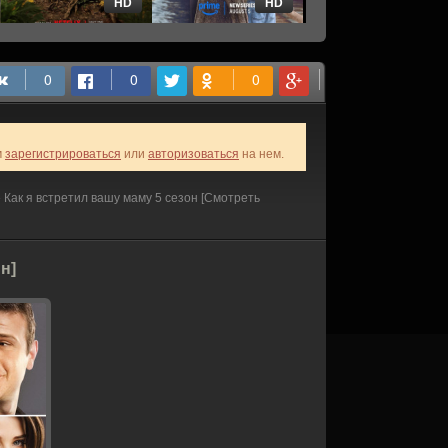
HD
HD
HD
м
зарегистрироваться
или
авторизоваться
на нем.
 Как я встретил вашу маму 5 сезон [Смотреть
н]