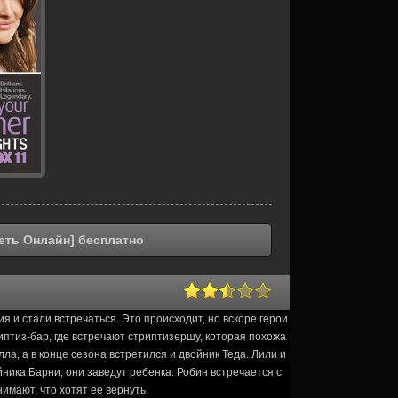
реть Онлайн] бесплатно
 и стали встречаться. Это происходит, но вскоре герои
иптиз-бар, где встречают стриптизершу, которая похожа
ла, а в конце сезона встретился и двойник Теда. Лили и
йника Барни, они заведут ребенка. Робин встречается с
имают, что хотят ее вернуть.