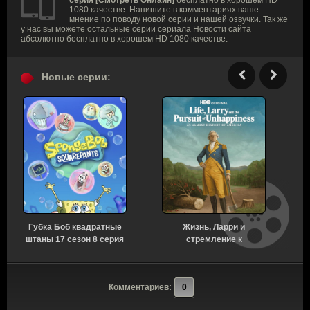
1080 качестве. Напишите в комментариях ваше
мнение по поводу новой серии и нашей озвучки. Так же
у нас вы можете остальные серии сериала Новости сайта
абсолютно бесплатно в хорошем HD 1080 качестве.
Новые серии:
Губка Боб квадратные
Жизнь, Ларри и
штаны 17 сезон 8 серия
стремление к
[Смотреть Онлайн]
несчастью: Почти
история Америки 1 сезон
с
7 серия [Смотреть
Комментариев:
0
Онлайн]