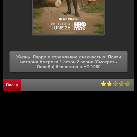
Жизнь, Ларри и стремление к несчастью: Почти
история Америки 1 сезон 2 серия [Смотреть
Онлайн] бесплатно в HD 1080
Плеер