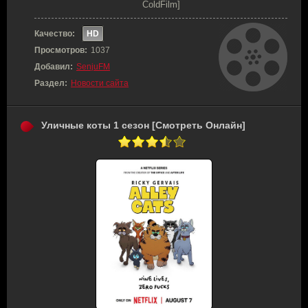
ColdFilm]
Качество:
HD
Просмотров:
1037
Добавил:
SenjuFM
Раздел:
Новости сайта
Уличные коты 1 сезон [Смотреть Онлайн]