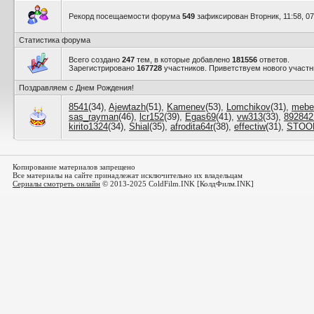
Рекорд посещаемости форума
549
зафиксирован Вторник, 11:58, 07
Статистика форума
Всего создано
247
тем, в которые добавлено
181556
ответов.
Зарегистрировано
167728
участников. Приветствуем нового участ
Поздравляем с Днем Рождения!
8541
(34)
,
Ajewtazh
(51)
,
Kamenev
(53)
,
Lomchikov
(31)
,
mebe
sas_rayman
(46)
,
lcr152
(39)
,
Egas69
(41)
,
vw313
(33)
,
892842
kirito1324
(34)
,
Shial
(35)
,
afrodita64r
(38)
,
effectiw
(31)
,
STOO
Копирование материалов запрещено
Все материалы на сайте принадлежат исключительно их владельцам
Сериалы смотреть онлайн
© 2013-2025 ColdFilm.INK [КолдФилм.INK]