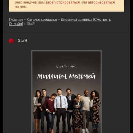
рекомендуем вам
зарегистрироваться
или
авторизоваться
на нем.
Главная
»
Каталог сериалов
»
Дневники вампира [Смотреть
Онлайн]
» StaЯ
StaЯ