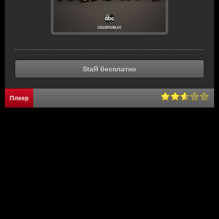
StaЯ бесплатно
Плеер