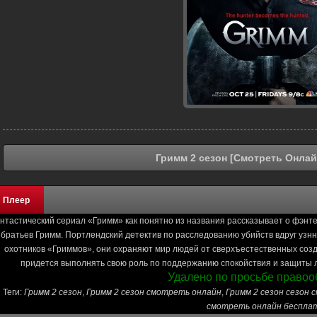
Гримм 2 сезон [Смотреть Онлай
Плеер
нтастический сериал «Гримм» как понятно из названия рассказывает о фэнт
братьев Гримм. Портлендский детектив по расследованию убийств вдруг уз
охотников «Гриммов», они охраняют мир людей от сверхъестественных создан
придется выполнять свою роль по поддержанию спокойствия и защиты 
Удалено по просьбе правоо
Теги:
Гримм 2 сезон
,
Гримм 2 сезон смотреть онлайн
,
Гримм 2 сезон сезон 
смотреть онлайн беспла