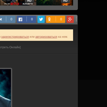
HD
HD
HD
м
зарегистрироваться
или
авторизоваться
на нем.
отреть Онлайн]