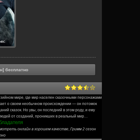
н] бесплатно
езийном мире, где мир населен сказочными персонажами
ннает о своем необычном происхождении — он потомок
ий сказок. Но увы, он последний в этом роду, и ему
людей от созданий, проникших в реальный мир…
бладателя
смотреть онлайн в хорошем качестве
,
Гримм 2 сезон
тно