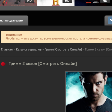
HD
HD
HD
екламодателям
Внимание!
Чтобы получить доступ ко всем возможностям портала - рекомендуем ва
Главная
»
Каталог сериалов
»
Гримм [Смотреть Онлайн]
» Гримм 2 сезон [См
Гримм 2 сезон [Смотреть Онлайн]