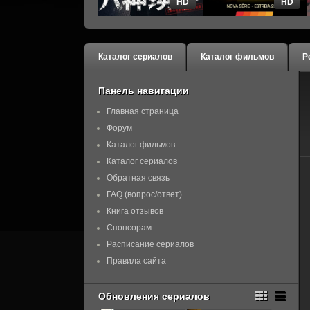
HD
HD
Каталог сериалов
Каталог фильмов
Р
Панель навигации
Главная страница
Форум
Каталог фильмов
Каталог сериалов
Обратная связь
FAQ (вопрос/ответ)
Книга отзывов
Спонсорам
Расписание сериалов
Правила сайта
Обновления сериалов