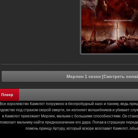
Мерлин 1 сезон [Смотреть онла
Плеер
Все королевство Камелот погружено в беспробудный хаос и панику, ведь при
лдовство под страхом скорой смерти, он изгоняет волшебников и убивает слу
в Камелот приезжает Мерлин, мальчик с большими способностями. Он стан
помогает мальчику найти предназначение его дара. Попав в страшную переде
помочь принцу Артуру, который вскоре возглавит Камелот, об