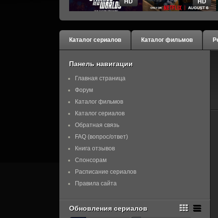
HD
HD
Каталог сериалов
Каталог фильмов
Р
Панель навигации
Главная страница
Форум
Каталог фильмов
Каталог сериалов
Обратная связь
FAQ (вопрос/ответ)
Книга отзывов
Спонсорам
Расписание сериалов
Правила сайта
Обновления сериалов