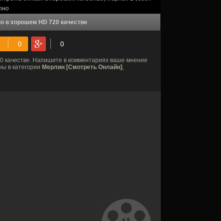
тно
о в хорошем HD 720 качестве
0 качестве. Напишите в комментариях ваше мнение
ны в категории
Мерлин [Смотреть Онлайн]
,