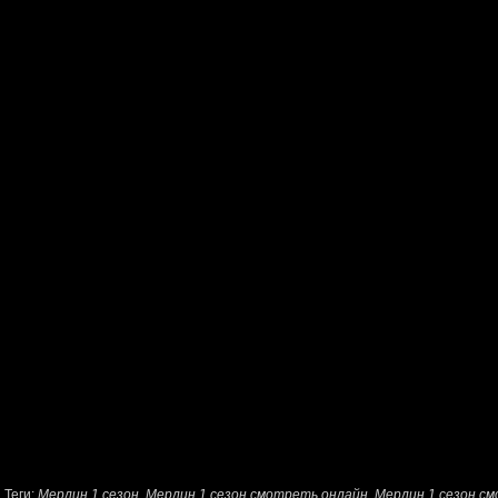
Теги:
Мерлин 1 сезон
,
Мерлин 1 сезон cмотреть онлайн
,
Мерлин 1 сезон см