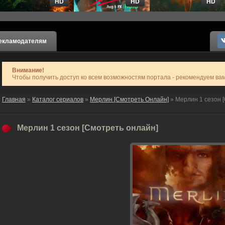
HD
HD
HD
екламодателям
Внимание!
Чтобы получить доступ ко всем возможностям портала - рекомендуем ва
Главная
»
Каталог сериалов
»
Мерлин [Смотреть Онлайн]
» Мерлин 1 сезон 
Мерлин 1 сезон [Смотреть онлайн]