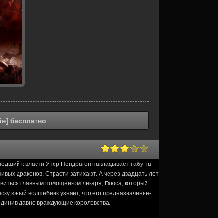
йн] бесплатно
шедший к власти Утер Пендрагон накладывает табу на
живых драконов. Страсти затихают. А через двадцать лет
овиться главным помощником лекаря, Гаюса, который
ску юный волшебник узнает, что его предназначение-
ъединив давно враждующие королевства.