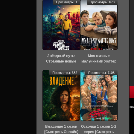
Просмотры: 1
Просмотры: 678
Звёздный путь:
Моя жизнь с
Странные новые
мальчиками Уолтер
миры 4 сезон 3
3 сезон [Смотреть
серия [Смотреть
Онлайн]
Просмотры: 382
Просмотры: 1108
Онлайн]
ко
Владение 1 сезон
Осколки 1 сезон 1-2
[Смотреть Онлайн]
серия [Смотреть