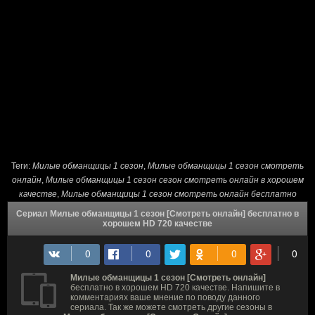
Теги:
Милые обманщицы 1 сезон
,
Милые обманщицы 1 сезон смотреть
онлайн
,
Милые обманщицы 1 сезон сезон смотреть онлайн в хорошем
качестве
,
Милые обманщицы 1 сезон смотреть онлайн бесплатно
Сериал Милые обманщицы 1 сезон [Смотреть онлайн] бесплатно в
хорошем HD 720 качестве
Милые обманщицы 1 сезон [Смотреть онлайн]
бесплатно в хорошем HD 720 качестве. Напишите в
комментариях ваше мнение по поводу данного
сериала. Так же можете смотреть другие сезоны в