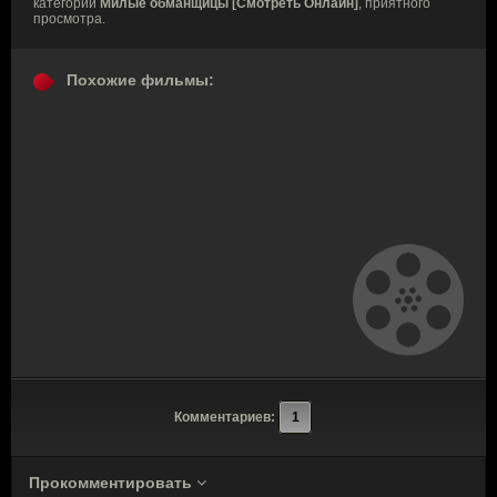
категории
Милые обманщицы [Смотреть Онлайн]
, приятного
просмотра.
Похожие фильмы:
Комментариев:
1
Прокомментировать