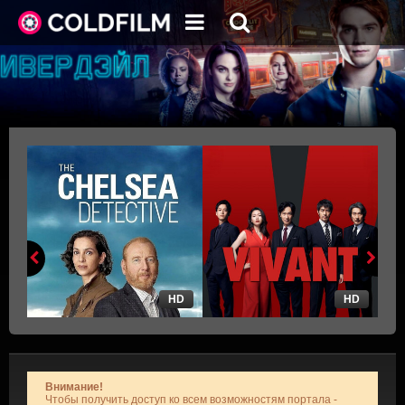
HD
HD
Внимание!
Чтобы получить доступ ко всем возможностям портала -