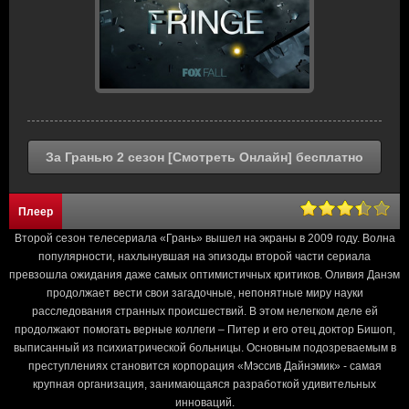
За Гранью 2 сезон [Смотреть Онлайн] бесплатно
Плеер
Второй сезон телесериала «Грань» вышел на экраны в 2009 году. Волна
популярности, нахлынувшая на эпизоды второй части сериала
превзошла ожидания даже самых оптимистичных критиков. Оливия Данэм
продолжает вести свои загадочные, непонятные миру науки
расследования странных происшествий. В этом нелегком деле ей
продолжают помогать верные коллеги – Питер и его отец доктор Бишоп,
выписанный из психиатрической больницы. Основным подозреваемым в
преступлениях становится корпорация «Мэссив Дайнэмик» - самая
крупная организация, занимающаяся разработкой удивительных
инноваций.