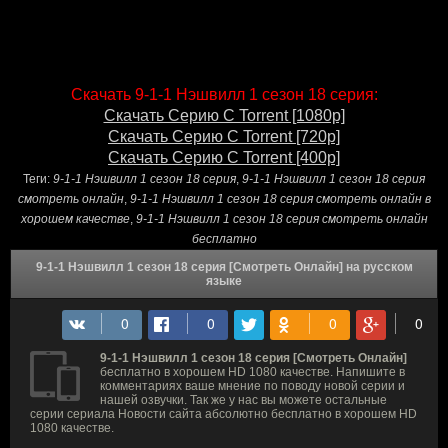
Скачать 9-1-1 Нэшвилл 1 сезон 18 серия:
Скачать Серию С Torrent [1080p]
Скачать Серию С Torrent [720p]
Скачать Серию С Torrent [400p]
Теги:
9-1-1 Нэшвилл 1 сезон 18 серия
,
9-1-1 Нэшвилл 1 сезон 18 серия
смотреть онлайн
,
9-1-1 Нэшвилл 1 сезон 18 серия смотреть онлайн в
хорошем качестве
,
9-1-1 Нэшвилл 1 сезон 18 серия смотреть онлайн
бесплатно
9-1-1 Нэшвилл 1 сезон 18 серия [Смотреть Онлайн] на русском
языке
9-1-1 Нэшвилл 1 сезон 18 серия [Смотреть Онлайн]
бесплатно в хорошем HD 1080 качестве. Напишите в
комментариях ваше мнение по поводу новой серии и
нашей озвучки. Так же у нас вы можете остальные
серии сериала Новости сайта абсолютно бесплатно в хорошем HD
1080 качестве.