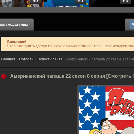
HD
HD
HD
екламодателям
Внимание!
Чтобы получить доступ ко всем возможностям портала - рекомендуем ва
Главная
»
Новости
»
Новости сайта
» Американский папаша 22 сезон 8 сери
Американский папаша 22 сезон 8 серия [Смотреть 