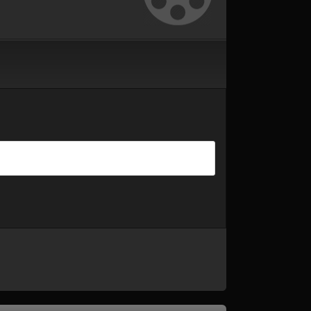
Онлайн]
Духовны 2 сезон 18
серия [Смотреть
серия [Смотреть
Онлайн]
Онлайн]