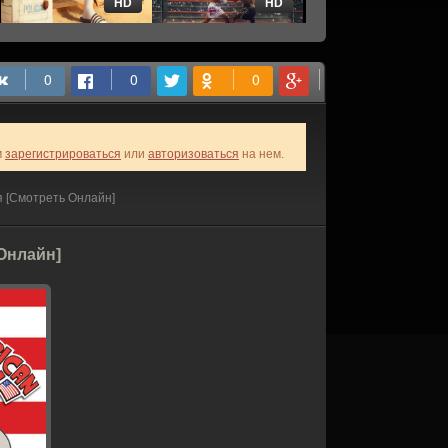
HD
HD
HD
м
зарегистрироваться
или
авторизоваться
на нем.
я [Смотреть Онлайн]
Онлайн]