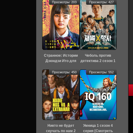
Просмотры: 203
Просмотры: 427
Странное: Истории
Чеболь против
Дзюндзи Ито для
детектива 2 сезон 1
бессонных ночей 1
серия [Смотреть
сезон 6 серия
Онлайн]
Просмотры: 450
Просмотры: 552
[Смотреть Онлайн]
Никто не будет
Умница 1 сезон 4
скучать по нам 2
серия [Смотреть