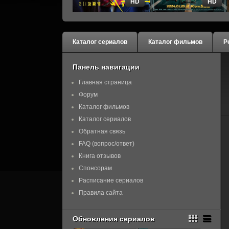
HD
HD
Каталог сериалов
Каталог фильмов
Р
Панель навигации
Главная страница
Форум
Каталог фильмов
Каталог сериалов
Обратная связь
FAQ (вопрос/ответ)
Книга отзывов
Спонсорам
Расписание сериалов
Правила сайта
Обновления сериалов