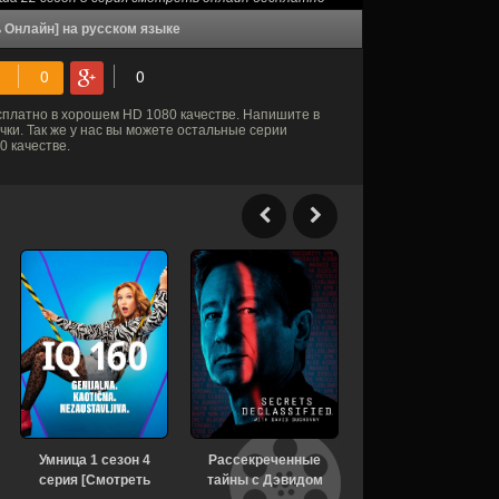
 Онлайн] на русском языке
платно в хорошем HD 1080 качестве. Напишите в
ки. Так же у нас вы можете остальные серии
 качестве.
Умница 1 сезон 4
Рассекреченные
Убийства в
серия [Смотреть
тайны с Дэвидом
Бенидорме 1 сезон 