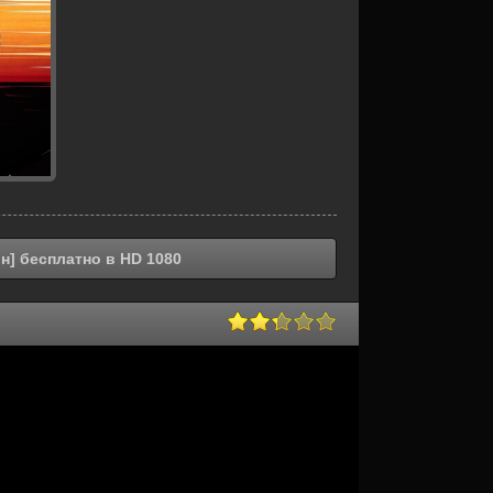
н] бесплатно в HD 1080