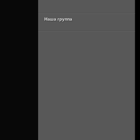
[Смотреть Онлайн]
сезон 2 серия
[Смотреть Онлайн]
Наша группа