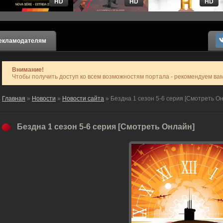
HD
HD
HD
екламодателям
Внимание!
Чтобы получить доступ ко всем возможностям портала - рекомендуем ва
Главная
»
Новости
»
Новости сайта
» Бездна 1 сезон 5-6 серия [Смотреть О
Бездна 1 сезон 5-6 серия [Смотреть Онлайн]