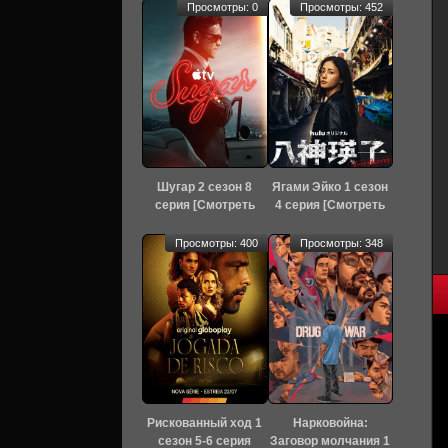
Просмотры: 0
Просмотры: 452
Шугар 2 сезон 8
Ягами Эйко 1 сезон
серия [Смотреть
4 серия [Смотреть
Онлайн]
Онлайн]
Просмотры: 400
Просмотры: 348
Рискованный ход 1
Нарковойна:
сезон 5-6 серия
Заговор молчания 1