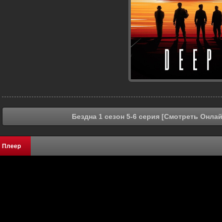
Бездна 1 сезон 5-6 серия [Смотреть Онлай
Плеер