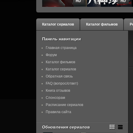
HD
HD
Каталог сериалов
Каталог фильмов
Р
Панель навигации
Главная страница
Форум
Каталог фильмов
Каталог сериалов
Обратная связь
FAQ (вопрос/ответ)
Книга отзывов
Спонсорам
Расписание сериалов
Правила сайта
Обновления сериалов