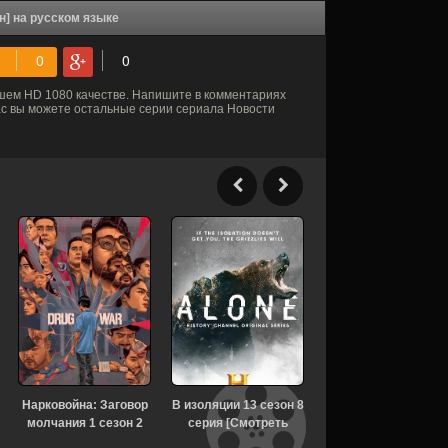
н] на русском языке
шем HD 1080 качестве. Напишите в комментариях
нас вы можете остальные серии сериала Новости
Нарковойна: Заговор
В изоляции 13 сезон 8
Ковчег 3 сезон 2
молчания 1 сезон 2
серия [Смотреть
серия [Смотреть
серия [Смотреть
Онлайн]
Онлайн]