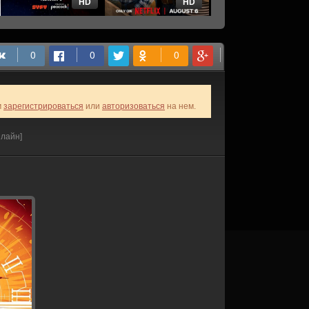
HD
HD
HD
м
зарегистрироваться
или
авторизоваться
на нем.
нлайн]