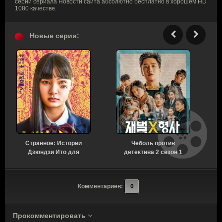
серии сериала Новости сайта абсолютно бесплатно в хорошем HD
1080 качестве.
Новые серии:
Странное: Истории
Чеболь против
Н
Дзюндзи Ито для
детектива 2 сезон 1
бессонных ночей 1
серия [Смотреть
сезон 6 серия [Смотреть
Онлайн]
Онлайн]
Комментариев:
0
Прокомментировать