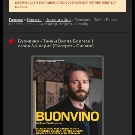
рекомендуем вам
зарегистрироваться
или
авторизоваться
на нем.
Главная
»
Новости
»
Новости сайта
» Буонвино - Тайны Вилла
Боргезе 1 сезон 3-4 серия [Смотреть Онлайн]
Буонвино - Тайны Вилла Боргезе 1
сезон 3-4 серия [Смотреть Онлайн]