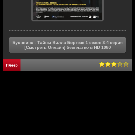
Буонвино - Тайны Вилла Боргезе 1 сезон 3-4 серия
[Смотреть Онлайн] бесплатно в HD 1080
Плеер