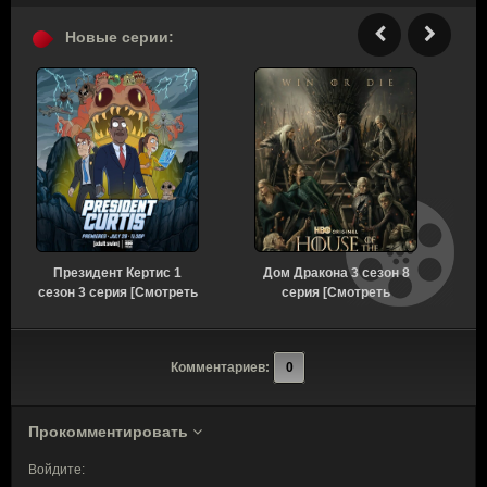
Новые серии:
Президент Кертис 1
Дом Дракона 3 сезон 8
сезон 3 серия [Смотреть
серия [Смотреть
с
Онлайн]
Онлайн]
Комментариев:
0
Прокомментировать
Войдите: