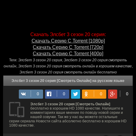
Скачать Элсбет 3 сезон 20 серия:
Скачать Серию С Torrent [1080p]
Скачать Серию С Torrent [720p]
Скачать Серию С Torrent [400p]
Теги:
Элсбет 3 сезон 20 серия
,
Элсбет 3 сезон 20 серия смотреть
онлайн
,
Элсбет 3 сезон 20 серия смотреть онлайн в хорошем качестве
,
Элсбет 3 сезон 20 серия смотреть онлайн бесплатно
Элсбет 3 сезон 20 серия [Смотреть Онлайн] на русском языке
Элсбет 3 сезон 20 серия [Смотреть Онлайн]
бесплатно в хорошем HD 1080 качестве. Напишите в
комментариях ваше мнение по поводу новой серии и
нашей озвучки. Так же у нас вы можете остальные
серии сериала Новости сайта абсолютно бесплатно в хорошем HD
1080 качестве.