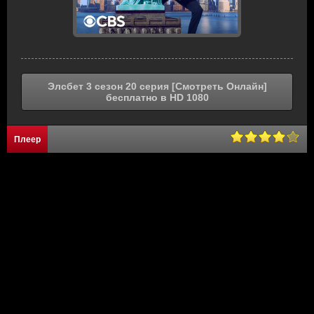
Элсбет 3 сезон 20 серия [Смотреть Онлайн]
бесплатно в HD 1080
Плеер