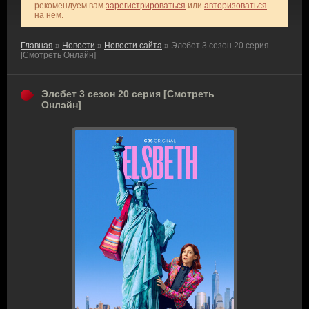
рекомендуем вам
зарегистрироваться
или
авторизоваться
на нем.
Главная
»
Новости
»
Новости сайта
» Элсбет 3 сезон 20 серия
[Смотреть Онлайн]
Элсбет 3 сезон 20 серия [Смотреть
Онлайн]