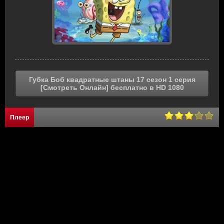
Губка Боб квадратные штаны 17 сезон 1 серия
[Смотреть Онлайн] бесплатно в HD 1080
Плеер