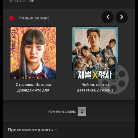
1080 качестве.
Новые серии:
Странное: Истории
Чеболь против
Н
Дзюндзи Ито для
детектива 2 сезон 1
бессонных ночей 1
серия [Смотреть
сезон 6 серия [Смотреть
Онлайн]
Онлайн]
Комментариев:
1
Прокомментировать