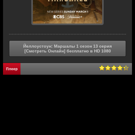
Йеллоустоун: Маршалы 1 сезон 13 серия
[Смотреть Онлайн] бесплатно в HD 1080
Плеер