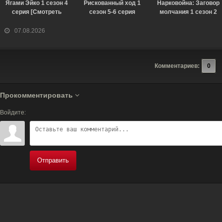
Ягами Эйко 1 сезон 4
Рискованный ход 1
Нарковойна: Заговор
серия [Смотреть
сезон 5-6 серия
молчания 1 сезон 2
Онлайн]
[Смотреть Онлайн]
серия [Смотреть
Онлайн]
07.08.2026
Комментариев:
0
Прокомментировать
Войдите:
Отправить