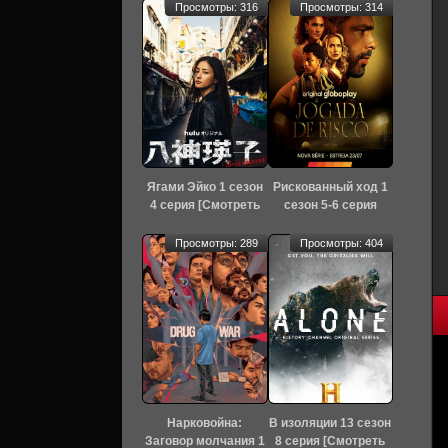
Просмотры: 316
Просмотры: 314
Ягами Эйко 1 сезон
Рискованный ход 1
4 серия [Смотреть
сезон 5-6 серия
Онлайн]
[Смотреть Онлайн]
Просмотры: 289
Просмотры: 404
Нарковойна:
В изоляции 13 сезон
Заговор молчания 1
8 серия [Смотреть