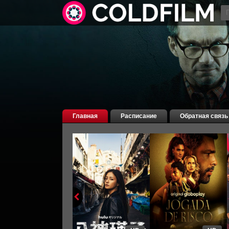
Главная
Расписание
Обратная связь