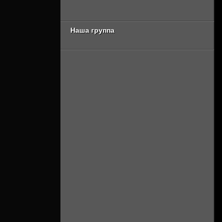
сезон 2 серия
Онлайн]
[Смотреть Онлайн]
Наша группа