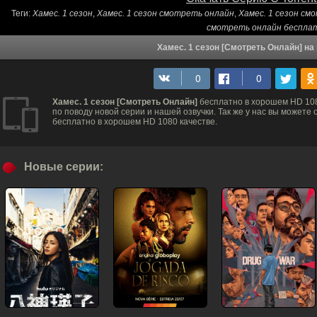
Теги:
Хамес. 1 сезон
,
Хамес. 1 сезон смотреть онлайн
,
Хамес. 1 сезон см
смотреть онлайн беспла
Хамес. 1 сезон [Смотреть Онлайн] на
Хамес. 1 сезон [Смотреть Онлайн]
бесплатно в хорошем HD 108
по поводу новой серии и нашей озвучки. Так же у нас вы может
бесплатно в хорошем HD 1080 качестве.
Новые серии: