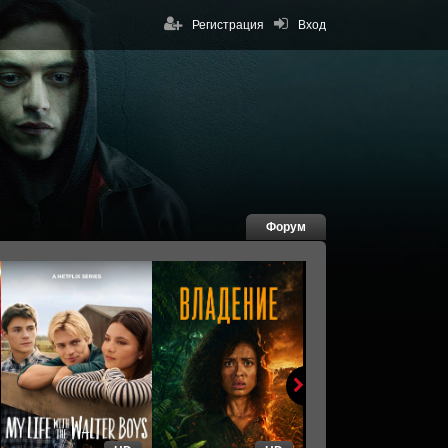
Регистрация
Вход
Форум