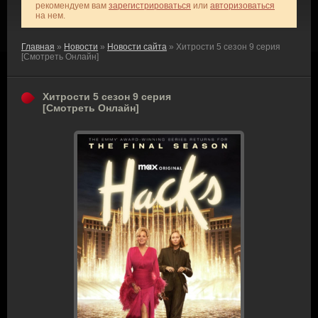
рекомендуем вам
зарегистрироваться
или
авторизоваться
на нем.
Главная
»
Новости
»
Новости сайта
» Хитрости 5 сезон 9 серия
[Смотреть Онлайн]
Хитрости 5 сезон 9 серия
[Смотреть Онлайн]