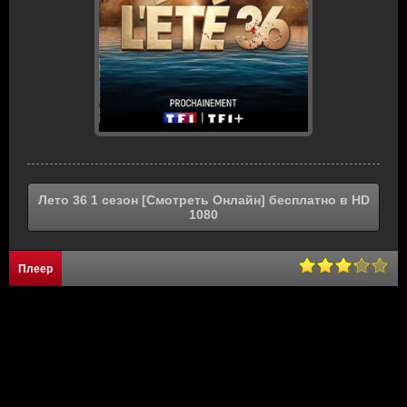
Лето 36 1 сезон [Смотреть Онлайн] бесплатно в HD
1080
Плеер