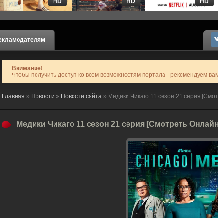
HD
HD
HD
екламодателям
Внимание!
Чтобы получить доступ ко всем возможностям портала - рекомендуем ва
Главная
»
Новости
»
Новости сайта
» Медики Чикаго 11 сезон 21 серия [Смо
Медики Чикаго 11 сезон 21 серия [Смотреть Онлайн