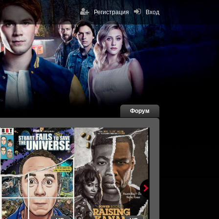
Регистрация
Вход
Форум