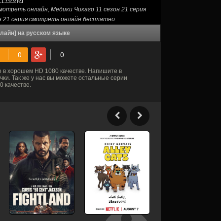
 смотреть онлайн
,
Медики Чикаго 11 сезон 21 серия
н 21 серия смотреть онлайн бесплатно
нлайн] на русском языке
 в хорошем HD 1080 качестве. Напишите в
ки. Так же у нас вы можете остальные серии
 качестве.