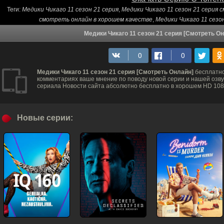
Теги:
Медики Чикаго 11 сезон 21 серия
,
Медики Чикаго 11 сезон 21 серия
смотреть онлайн в хорошем качестве
,
Медики Чикаго 11 сезо
Медики Чикаго 11 сезон 21 серия [Смотреть О
Медики Чикаго 11 сезон 21 серия [Смотреть Онлайн]
бесплатно
комментариях ваше мнение по поводу новой серии и нашей озвуч
сериала Новости сайта абсолютно бесплатно в хорошем HD 1080
Новые серии: