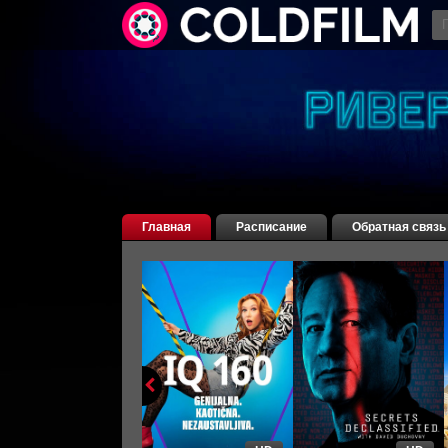
Главная
Расписание
Обратная связь