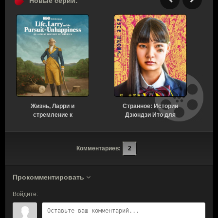
Новые серии:
Жизнь, Ларри и
Странное: Истории
стремление к
Дзюндзи Ито для
несчастью: Почти
бессонных ночей 1
история Америки 1 сезон
сезон 6 серия [Смотреть
7 серия [Смотреть
Онлайн]
Комментариев:
2
Онлайн]
Прокомментировать
Войдите: