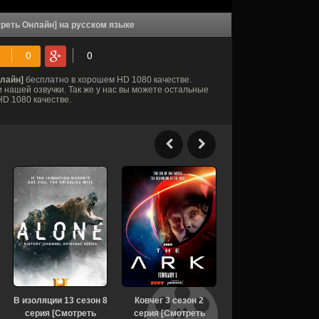
реть Онлайн] на русском языке
нлайн]
бесплатно в хорошем HD 1080 качестве.
 нашей озвучки. Так же у нас вы можете остальные
D 1080 качестве.
В изоляции 13 сезон 8
Ковчег 3 сезон 2
Звёздный путь:
серия [Смотреть
серия [Смотреть
Странные новые