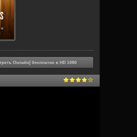
треть Онлайн] бесплатно в HD 1080