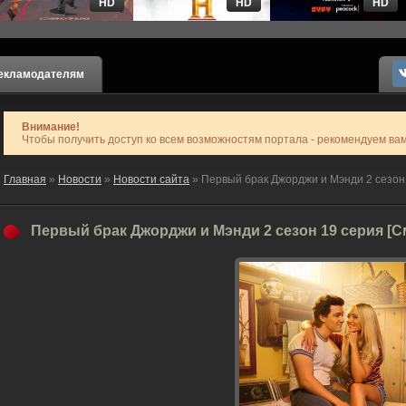
HD
HD
HD
екламодателям
Внимание!
Чтобы получить доступ ко всем возможностям портала - рекомендуем ва
Главная
»
Новости
»
Новости сайта
» Первый брак Джорджи и Мэнди 2 сезон
Первый брак Джорджи и Мэнди 2 сезон 19 серия [