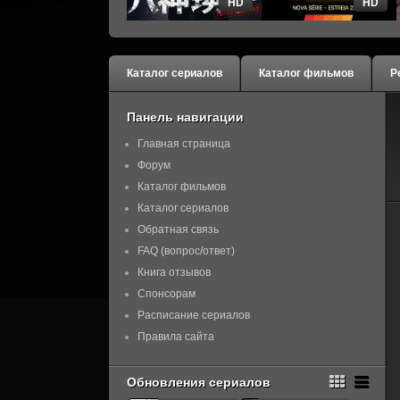
HD
HD
Каталог сериалов
Каталог фильмов
Р
Панель навигации
Главная страница
Форум
Каталог фильмов
Каталог сериалов
Обратная связь
FAQ (вопрос/ответ)
Книга отзывов
Спонсорам
Расписание сериалов
Правила сайта
Обновления сериалов