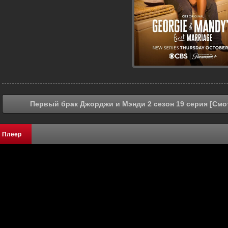
Первый брак Джорджи и Мэнди 2 сезон 19 серия [Смо
Плеер