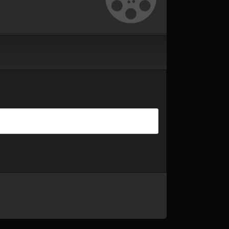
Онлайн]
Онлайн]
миры 4 сезон 3 сер
[Смотреть Онлайн]