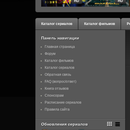
HD
HD
Каталог сериалов
Каталог фильмов
Р
Панель навигации
Главная страница
Форум
Каталог фильмов
Каталог сериалов
Обратная связь
FAQ (вопрос/ответ)
Книга отзывов
Спонсорам
Расписание сериалов
Правила сайта
Обновления сериалов