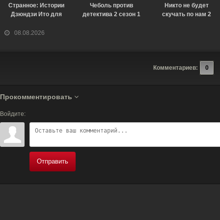
Странное: Истории
Чеболь против
Никто не будет
Дзюндзи Ито для
детектива 2 сезон 1
скучать по нам 2
бессонных ночей 1
серия [Смотреть
сезон [Смотреть
сезон 6 серия
Онлайн]
Онлайн]
08.08.2026
[Смотреть Онлайн]
Комментариев:
0
Прокомментировать
Войдите:
Отправить