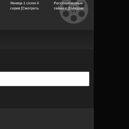
Умница 1 сезон 4
Рассекреченные
Убийства в
серия [Смотреть
тайны с Дэвидом
Бенидорме 1 сезон 
Онлайн]
Духовны 2 сезон 18
серия [Смотреть
серия [Смотреть
Онлайн]
Онлайн]