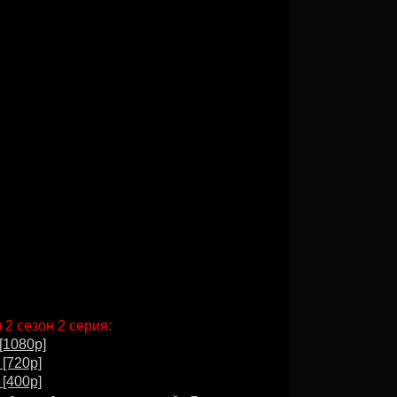
2 сезон 2 серия:
[1080p]
 [720p]
 [400p]