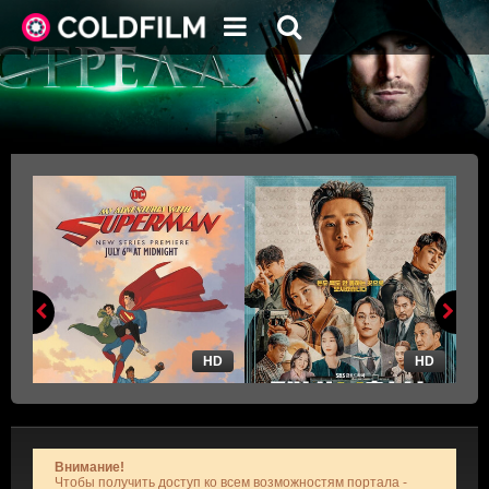
HD
HD
Внимание!
Чтобы получить доступ ко всем возможностям портала -