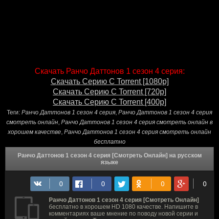
Скачать Ранчо Даттонов 1 сезон 4 серия:
Скачать Серию С Torrent [1080p]
Скачать Серию С Torrent [720p]
Скачать Серию С Torrent [400p]
Теги:
Ранчо Даттонов 1 сезон 4 серия
,
Ранчо Даттонов 1 сезон 4 серия
смотреть онлайн
,
Ранчо Даттонов 1 сезон 4 серия смотреть онлайн в
хорошем качестве
,
Ранчо Даттонов 1 сезон 4 серия смотреть онлайн
бесплатно
Ранчо Даттонов 1 сезон 4 серия [Смотреть Онлайн] на русском
языке
Ранчо Даттонов 1 сезон 4 серия [Смотреть Онлайн]
бесплатно в хорошем HD 1080 качестве. Напишите в
комментариях ваше мнение по поводу новой серии и