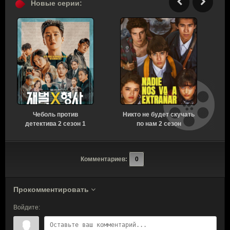
Новые серии:
Чеболь против
Никто не будет скучать
У
детектива 2 сезон 1
по нам 2 сезон
серия [Смотреть
[Смотреть Онлайн]
Онлайн]
Комментариев:
0
Прокомментировать
Войдите: