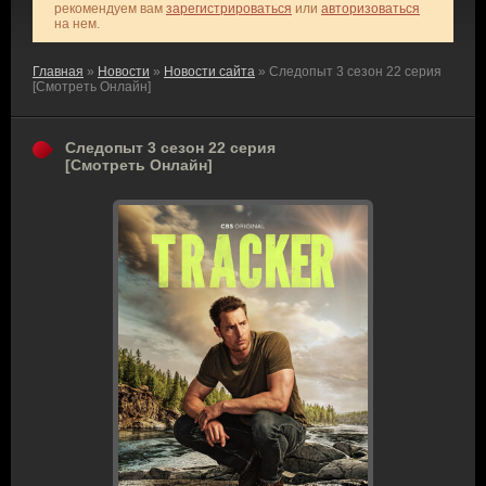
рекомендуем вам
зарегистрироваться
или
авторизоваться
на нем.
Главная
»
Новости
»
Новости сайта
» Следопыт 3 сезон 22 серия
[Смотреть Онлайн]
Следопыт 3 сезон 22 серия
[Смотреть Онлайн]