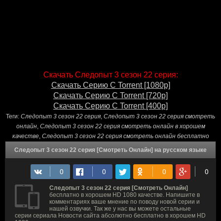
Скачать Следопыт 3 сезон 22 серия:
Скачать Серию С Torrent [1080p]
Скачать Серию С Torrent [720p]
Скачать Серию С Torrent [400p]
Теги:
Следопыт 3 сезон 22 серия
,
Следопыт 3 сезон 22 серия смотреть
онлайн
,
Следопыт 3 сезон 22 серия смотреть онлайн в хорошем
качестве
,
Следопыт 3 сезон 22 серия смотреть онлайн бесплатно
Следопыт 3 сезон 22 серия [Смотреть Онлайн] на русском языке
Следопыт 3 сезон 22 серия [Смотреть Онлайн]
бесплатно в хорошем HD 1080 качестве. Напишите в
комментариях ваше мнение по поводу новой серии и
нашей озвучки. Так же у нас вы можете остальные
серии сериала Новости сайта абсолютно бесплатно в хорошем HD