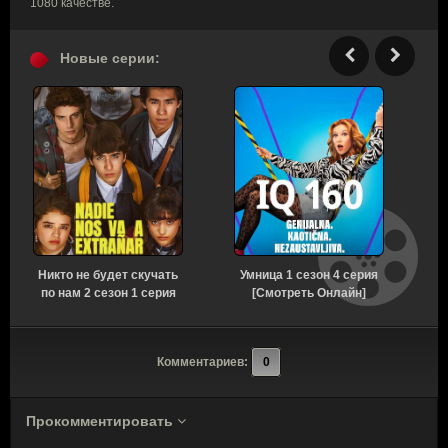
1080 качестве.
Новые серии:
Никто не будет скучать
Умница 1 сезон 4 серия
Р
по нам 2 сезон 1 серия
[Смотреть Онлайн]
[Смотреть Онлайн]
Комментариев:
0
Прокомментировать