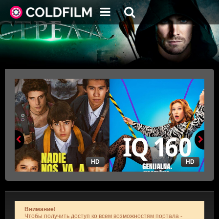
HD
HD
Внимание!
Чтобы получить доступ ко всем возможностям портала -