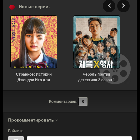
Новые серии:
Странное: Истории
Чеболь против
Н
Дзюндзи Ито для
детектива 2 сезон 1
бессонных ночей 1
серия [Смотреть
сезон 6 серия [Смотреть
Онлайн]
Онлайн]
Комментариев:
0
Прокомментировать
Войдите: