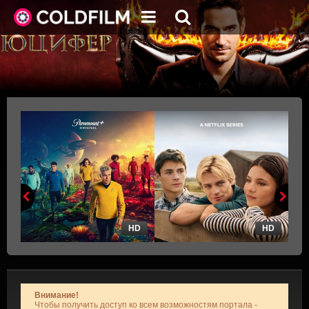
HD
HD
Внимание!
Чтобы получить доступ ко всем возможностям портала -