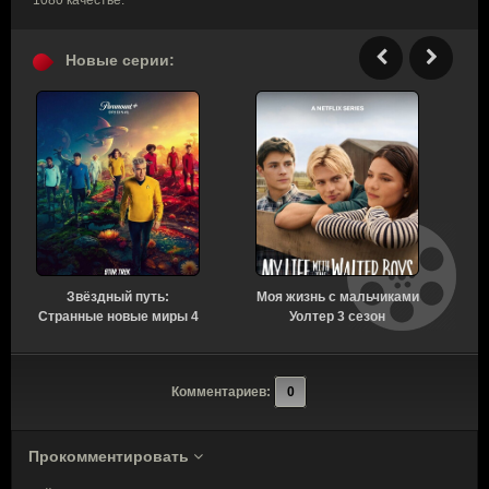
1080 качестве.
Новые серии:
Звёздный путь:
Моя жизнь с мальчиками
Странные новые миры 4
Уолтер 3 сезон
сезон 3 серия [Смотреть
[Смотреть Онлайн]
Онлайн]
Комментариев:
0
Прокомментировать