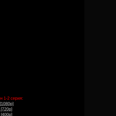
н 1-2 серия:
[1080p]
 [720p]
 [400p]