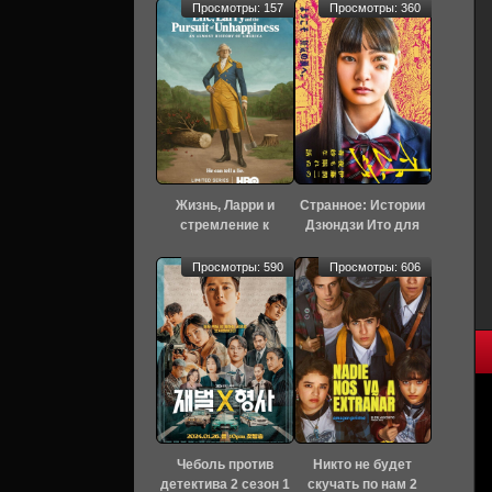
Просмотры: 157
Просмотры: 360
Жизнь, Ларри и
Странное: Истории
стремление к
Дзюндзи Ито для
несчастью: Почти
бессонных ночей 1
история Америки 1
сезон 6 серия
Просмотры: 590
Просмотры: 606
сезон 7 серия
[Смотреть Онлайн]
[Смотреть Онлайн]
Чеболь против
Никто не будет
детектива 2 сезон 1
скучать по нам 2