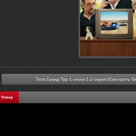
Типа Гранд Тур 1 сезон 1-2 серия [Смотреть О
Плеер