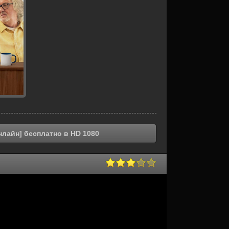
нлайн] бесплатно в HD 1080