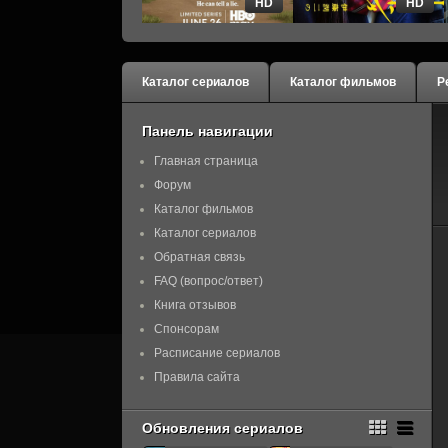
HD
HD
Каталог сериалов
Каталог фильмов
Р
Панель навигации
Главная страница
Форум
Каталог фильмов
Каталог сериалов
Обратная связь
FAQ (вопрос/ответ)
Книга отзывов
Спонсорам
Расписание сериалов
Правила сайта
Обновления сериалов