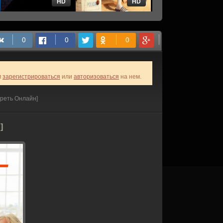
HD
HD
HD
м
зарегистрироваться
или
авторизоваться
на нем.
треть Онлайн]
]