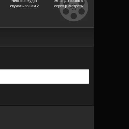
Никто не будет
Умница 1 сезон 4
Рассекреченные
скучать по нам 2
серия [Смотреть
тайны с Дэвидом
сезон [Смотреть
Онлайн]
Духовны 2 сезон 1
Онлайн]
серия [Смотреть
Онлайн]