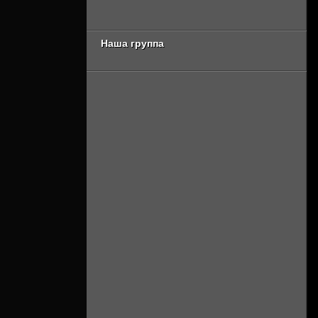
серия [Смотреть
сезон [Смотреть
Онлайн]
Онлайн]
Наша группа