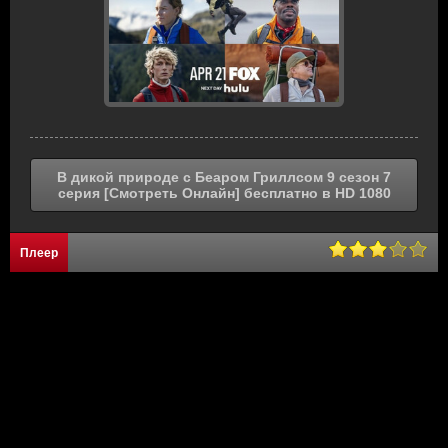
В дикой природе с Беаром Гриллсом 9 сезон 7
серия [Смотреть Онлайн] бесплатно в HD 1080
Плеер