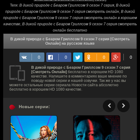
Теги:
В дикой природе с Беаром Гриллсом 9 сезон 7 серия
,
В дикой
природе с Беаром Гриллсом 9 сезон 7 серия смотреть онлайн
,
В дикой
природе с Беаром Гриллсом 9 сезон 7 серия смотреть онлайн в хорошем
качестве
,
В дикой природе с Беаром Гриллсом 9 сезон 7 серия смотреть
онлайн бесплатно
В дикой природе с Беаром Гриллсом 9 сезон 7 серия [Смотреть
Онлайн] на русском языке
В дикой природе с Беаром Гриллсом 9 сезон 7 серия
[Смотреть Онлайн]
бесплатно в хорошем HD 1080
качестве. Напишите в комментариях ваше мнение по
поводу новой серии и нашей озвучки. Так же у нас вы
можете остальные серии сериала Новости сайта абсолютно
бесплатно в хорошем HD 1080 качестве.
Новые серии: