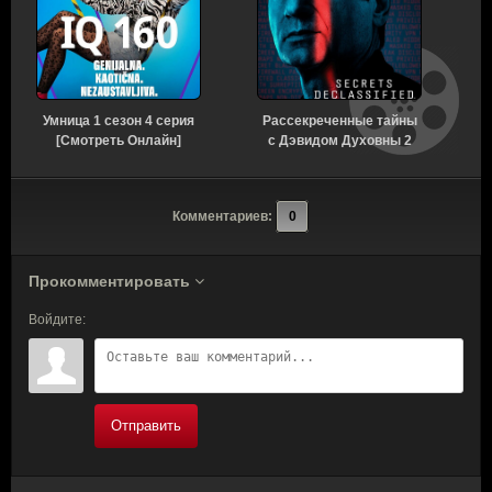
Умница 1 сезон 4 серия
Рассекреченные тайны
У
[Смотреть Онлайн]
с Дэвидом Духовны 2
с
сезон 18 серия
[Смотреть Онлайн]
Комментариев:
0
Прокомментировать
Войдите:
Отправить