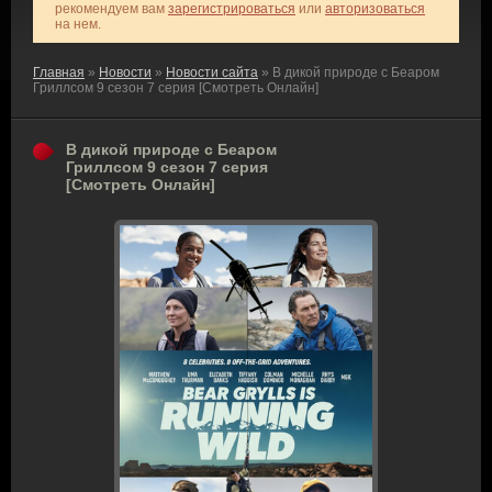
рекомендуем вам
зарегистрироваться
или
авторизоваться
на нем.
Главная
»
Новости
»
Новости сайта
» В дикой природе с Беаром
Гриллсом 9 сезон 7 серия [Смотреть Онлайн]
В дикой природе с Беаром
Гриллсом 9 сезон 7 серия
[Смотреть Онлайн]