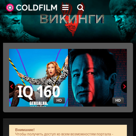
HD
HD
Внимание!
Чтобы получить доступ ко всем возможностям портала -