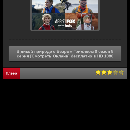
В дикой природе с Беаром Гриллсом 9 сезон 8
серия [Смотреть Онлайн] бесплатно в HD 1080
Плеер