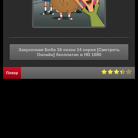
Закусочная Боба 16 сезон 14 серия [Смотреть
Онлайн] бесплатно в HD 1080
Плеер