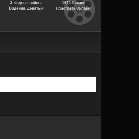
Звёздные войны:
1670 3 сезон
Магазин для
Видения. Девятый
[Смотреть Онлайн]
киллеров 2 сезон 5-
джедай 1 сезон
серия [Смотреть
[Смотреть Онлайн]
Онлайн]