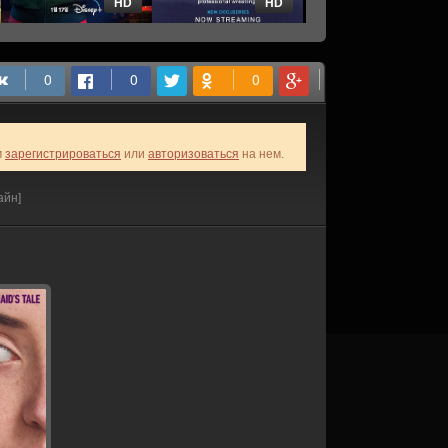
HD
HD
HD
м
зарегистрироваться
или
авторизоваться
на нем.
айн]