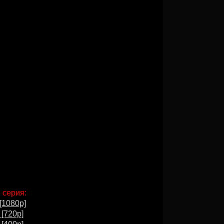
 серия:
[1080p]
 [720p]