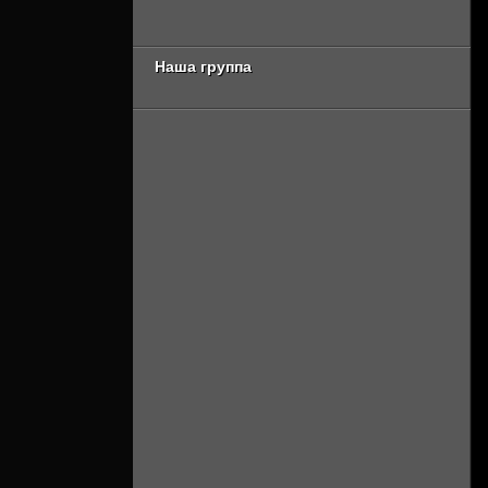
Онлайн]
джедай 1 сезон
[Смотреть Онлайн]
Наша группа