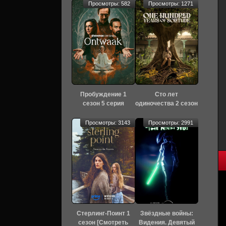
Просмотры: 582
Просмотры: 1271
Пробуждение 1
Сто лет
сезон 5 серия
одиночества 2 сезон
[Смотреть Онлайн]
[Смотреть Онлайн]
Просмотры: 3143
Просмотры: 2991
Стерлинг-Поинт 1
Звёздные войны:
сезон [Смотреть
Видения. Девятый