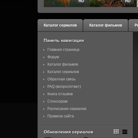
HD
HD
Каталог сериалов
Каталог фильмов
Р
Панель навигации
Главная страница
Форум
Каталог фильмов
Каталог сериалов
Обратная связь
FAQ (вопрос/ответ)
Книга отзывов
Спонсорам
Расписание сериалов
Правила сайта
Обновления сериалов