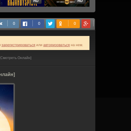
HD
HD
HD
м
зарегистрироваться
или
авторизоваться
на нем.
 [Смотреть Онлайн]
Онлайн]