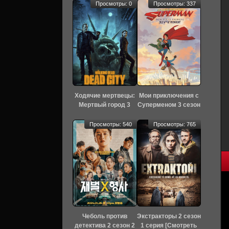
Просмотры: 0
Просмотры: 337
Ходячие мертвецы:
Мои приключения с
Мертвый город 3
Суперменом 3 сезон
сезон 3 серия
9 серия [Смотреть
[Смотреть Онлайн]
Онлайн]
Просмотры: 540
Просмотры: 765
Чеболь против
Экстракторы 2 сезон
детектива 2 сезон 2
1 серия [Смотреть