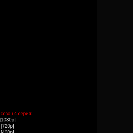
 сезон 4 серия:
[1080p]
 [720p]
 [400p]