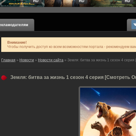
HD
HD
HD
екламодателям
Внимание!
Чтобы получить доступ ко всем возможностям портала - рекомендуем ва
Главная
»
Новости
»
Новости сайта
» Земля: битва за жизнь 1 сезон 4 серия
Земля: битва за жизнь 1 сезон 4 серия [Смотреть 