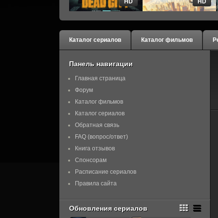
HD
HD
Каталог сериалов
Каталог фильмов
Р
Панель навигации
Главная страница
Форум
Каталог фильмов
Каталог сериалов
Обратная связь
FAQ (вопрос/ответ)
Книга отзывов
Спонсорам
Расписание сериалов
Правила сайта
Обновления сериалов