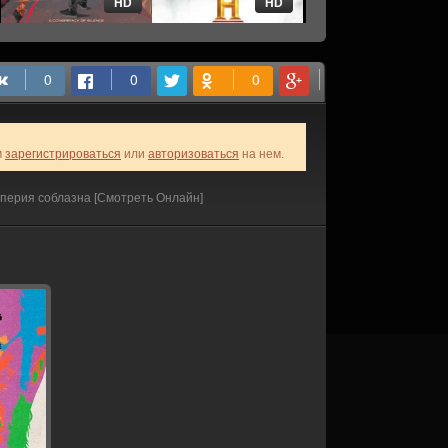
HD
HD
HD
м
зарегистрироваться
или
авторизоваться
на нем.
перия соблазна [Смотреть Онлайн]