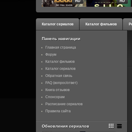
HD
HD
Каталог сериалов
Каталог фильмов
Р
Панель навигации
Главная страница
Форум
Каталог фильмов
Каталог сериалов
Обратная связь
FAQ (вопрос/ответ)
Книга отзывов
Спонсорам
Расписание сериалов
Правила сайта
Обновления сериалов