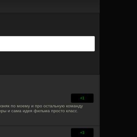
+1
озняк по моему и про остальную команду
ктеры и сама идея фильма просто класс.
+3