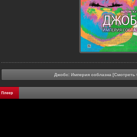
Джобс: Империя соблазна [Смотреть 
Плеер