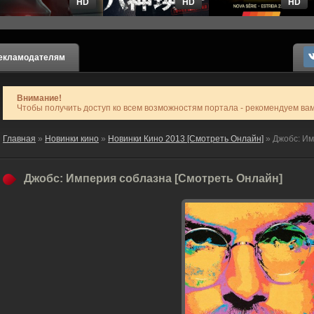
HD
HD
HD
екламодателям
Внимание!
Чтобы получить доступ ко всем возможностям портала - рекомендуем ва
Главная
»
Новинки кино
»
Новинки Кино 2013 [Смотреть Онлайн]
» Джобс: Им
Джобс: Империя соблазна [Смотреть Онлайн]