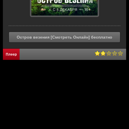
Остров везения [Смотреть Онлайн] бесплатно
Плеер