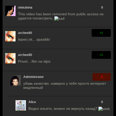
onixalona
0
This video has been removed from public access не
удается посмотреть.
archee80
+1
teperj ok....spasibki
archee80
+1
Privet....film ne idjot.
Administrator
-1
убавь качество, наверно у тебя просто интернет
медленный
Alice
0
Видео изъято, можно ли вернуть назад?