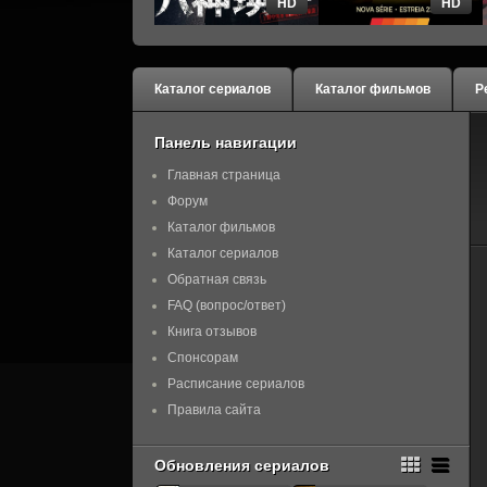
HD
HD
Каталог сериалов
Каталог фильмов
Р
Панель навигации
Главная страница
Форум
Каталог фильмов
Каталог сериалов
Обратная связь
FAQ (вопрос/ответ)
Книга отзывов
Спонсорам
Расписание сериалов
Правила сайта
Обновления сериалов