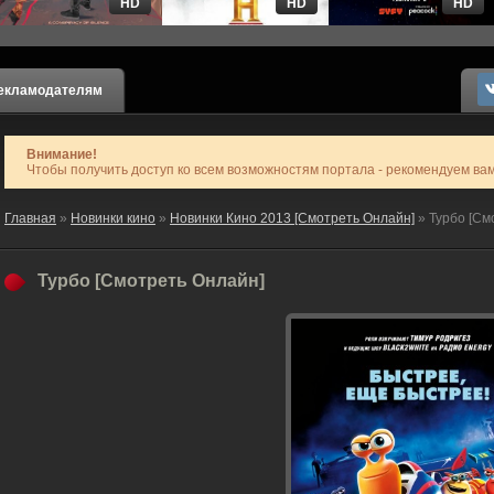
HD
HD
HD
екламодателям
Внимание!
Чтобы получить доступ ко всем возможностям портала - рекомендуем ва
Главная
»
Новинки кино
»
Новинки Кино 2013 [Смотреть Онлайн]
» Турбо [См
Турбо [Смотреть Онлайн]