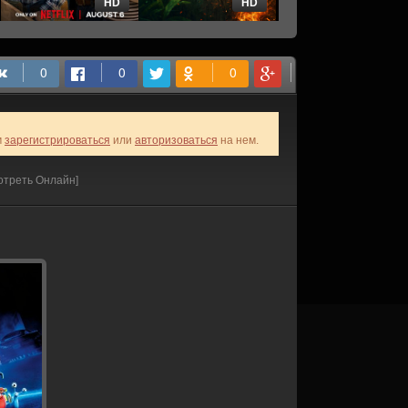
HD
HD
HD
м
зарегистрироваться
или
авторизоваться
на нем.
отреть Онлайн]