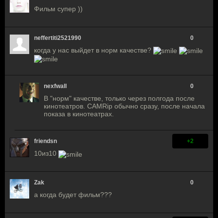
Фильм супер ))
neffertiti2521990
0
когда у нас выйдет в норм качестве?
nexfwall
0
В "норм" качестве, только через полгода после
кинотеатров. CAMRip обычно сразу, после начала
показа в кинотеатрах.
friendsn
+2
10из10
Zak
0
а когда будет фильм???