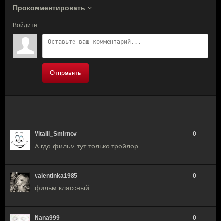
Прокомментировать
Войдите:
Отправить
Vitalii_Smirnov
0
А где фильм тут только трейлер
valentinka1985
0
фильм классный
Nana999
0