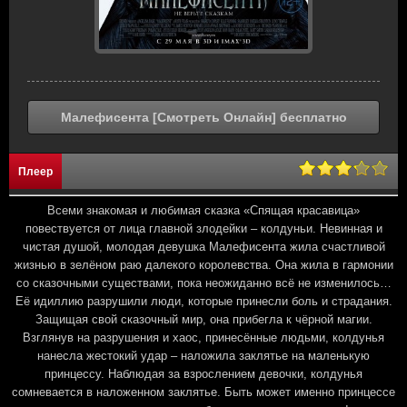
Малефисента [Смотреть Онлайн] бесплатно
Плеер
Всеми знакомая и любимая сказка «Спящая красавица»
повествуется от лица главной злодейки – колдуньи. Невинная и
чистая душой, молодая девушка Малефисента жила счастливой
жизнью в зелёном раю далекого королевства. Она жила в гармонии
со сказочными существами, пока неожиданно всё не изменилось…
Её идиллию разрушили люди, которые принесли боль и страдания.
Защищая свой сказочный мир, она прибегла к чёрной магии.
Взглянув на разрушения и хаос, принесённые людьми, колдунья
нанесла жестокий удар – наложила заклятье на маленькую
принцессу. Наблюдая за взрослением девочки, колдунья
сомневается в наложенном заклятье. Быть может именно принцессе