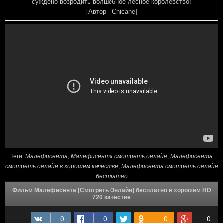
суждено возродить волшебное лесное королевство!
[Автор - Chicane]
Теги:
Малефисента
,
Малефисента смотреть онлайн
,
Малефисента
смотреть онлайн в хорошем качестве
,
Малефисента смотреть онлайн
бесплатно
Фильм Малефисента [Смотреть Онлайн] бесплатно в хорошем HD
720 качестве