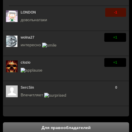
LONDON
-1
довольнатаки
wolna27
+1
интересно
clozio
+1
SercSin
0
Впечитляет
Для правообладателей