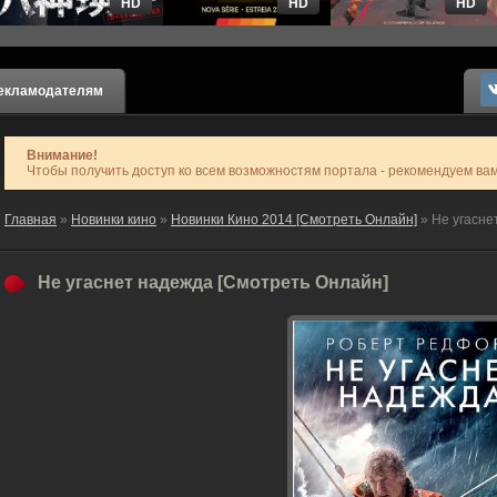
HD
HD
HD
екламодателям
Внимание!
Чтобы получить доступ ко всем возможностям портала - рекомендуем ва
Главная
»
Новинки кино
»
Новинки Кино 2014 [Смотреть Онлайн]
» Не угасне
Не угаснет надежда [Смотреть Онлайн]