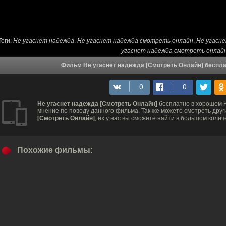
Теги:
Не угаснет надежда
,
Не угаснет надежда смотреть онлайн
,
Не угасн
угаснет надежда смотреть онлай
Фильм Не угаснет надежда [Смотреть Онлайн] беспла
Не угаснет надежда [Смотреть Онлайн]
бесплатно в хорошем H
мнение по поводу данного фильма. Так же можете смотреть дру
[Смотреть Онлайн]
, их у нас вы сможете найти в большом колич
Похожие фильмы: