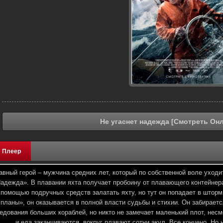
Не угаснет надежда [Смотреть Он
Плеер
авный герой – мужчина средних лет, который по собственной воле уходит
адежда». В плавании яхта получает пробоину от плавающего контейнер
 помощью подручных средств залатать яхту, но тут он попадает в штор
планы», он оказывается в полной власти судьбы и стихии. Он забираетс
едования больших кораблей, но никто не замечает маленький плот, несм
и еда заканчиваются, вокруг плавают сотни акул. Все кончено. Но 