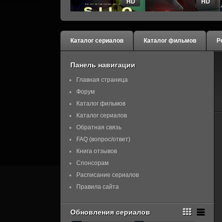
HD
HD
Каталог сериалов
Каталог фильмов
Р
Панель навигации
Главная страница
Форум
Каталог фильмов
Каталог сериалов
Обратная связь
FAQ (вопрос/ответ)
Книга отзывов
Спонсорам
Расписание сериалов
Правила сайта
Обновления сериалов