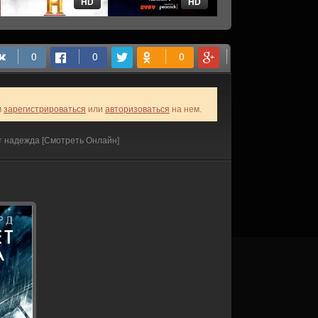
HD
HD
HD
м
зарегистрироваться
или
авторизоваться
на нем.
т надежда [Смотреть Онлайн]