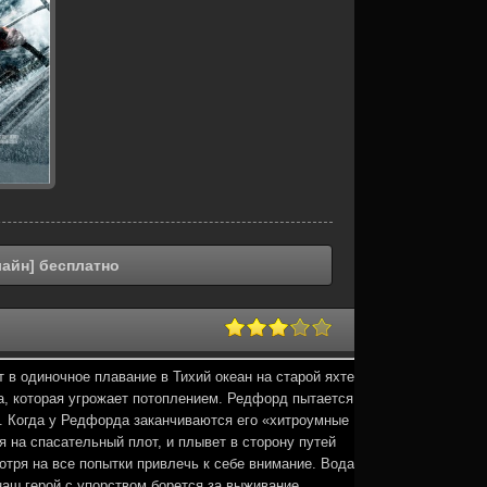
лайн] бесплатно
 в одиночное плавание в Тихий океан на старой яхте
а, которая угрожает потоплением. Редфорд пытается
м. Когда у Редфорда заканчиваются его «хитроумные
я на спасательный плот, и плывет в сторону путей
отря на все попытки привлечь к себе внимание. Вода
наш герой с упорством борется за выживание.