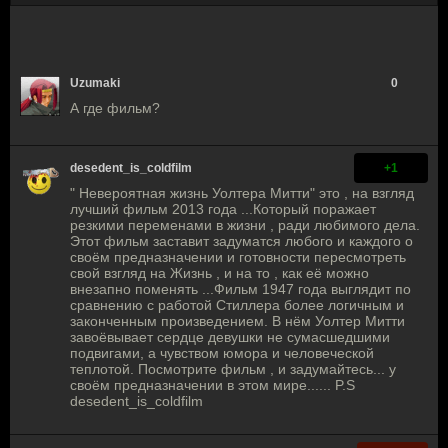
Uzumaki
0
А где фильм?
desedent_is_coldfilm
+1
" Невероятная жизнь Уолтера Митти" это , на взгляд
лучший фильм 2013 года ...Который поражает
резкими переменами в жизни , ради любимого дела.
Этот фильм заставит задуматся любого и каждого о
своём предназначении и готовности пересмотреть
свой взгляд на Жизнь , и на то , как её можно
внезапно поменять ...Фильм 1947 года выглядит по
сравнению с работой Стиллера более логичным и
законченным произведением. В нём Уолтер Митти
завоёвывает сердце девушки не сумасшедшими
подвигами, а чувством юмора и человеческой
теплотой. Посмотрите фильм , и задумайтесь... у
своём предназначении в этом мире...... P.S
desedent_is_coldfilm