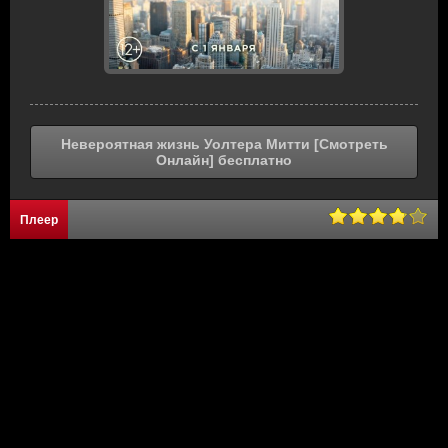
Невероятная жизнь Уолтера Митти [Смотреть
Онлайн] бесплатно
Плеер