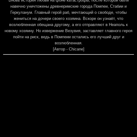
Вновь история любви на фоне катастрофы, после которой были
навечно уничтожены древнеримские города Помпеи, Стабии и
Геркуланум. Главный герой раб, мечтающий о свободе, чтобы
жениться на дочери своего хозяина. Вскоре он узнаёт, что
возлюбленная обещана другому, а его отправляют в Неаполь к
новому хозяину. Но извержение Везувия, заставляет главного героя
пойти на риск, ведь в Помпеии остались его лучший друг и
возлюбленная.
[Автор - Chicane]