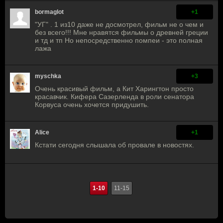
bormaglot
+1
"УГ" . 1 из10 даже не досмотрел, фильм не о чем и
без всего!!! Мне нравятся фильмы о древней греции
и тд и тп Но непосредственно помпеи - это полная
лажа
myschka
+3
Очень красивый фильм, а Кит Харингтон просто
красавчик. Кифера Сазерленда в роли сенатора
Корвуса очень хочется придушить.
Alice
+1
Кстати сегодня слышала об провале в новостях.
1-10
11-15