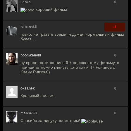
Lanka
0
хороший фильм
habenskii
-1
говно. не тратьте время. я думал нормальный фильм
будет. ...
boomkanoid
0
ну вроде на кинопоисе 6.7 оценка этому фильму, в
принципе можно глянуть...это как и 47 Ронинов с
Киану Ривзом))
oksanek
0
Красивый фильм!
maikl4691
0
Спасибо за лицуху,посмотрим!