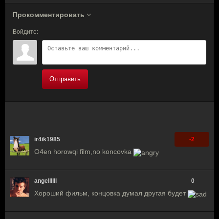
Прокомментировать
Войдите:
Отправить
ir4ik1985
-2
O4en horowqi film,no koncovka
angellllll
0
Хороший фильм, концовка думал другая будет