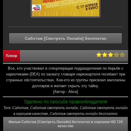
Саботаж [Смотреть Онлайн] бесплатно
Плеер
Все, кто участвовал в спецоперации подразделения по борьбе с
наркотиками (DEA) по захвату главаря наркокартеля погибают при
странных обстоятельствах. Кое-кто из группы присвоил миллионы
долларов и желает скрыть эту тайну.
[Автор - Alice]
Удалено по просьбе правообладателя
Теги:
Саботаж
,
Саботаж смотреть онлайн
,
Саботаж смотреть онлайн
в хорошем качестве
,
Саботаж смотреть онлайн бесплатно
Фильм Саботаж [Смотреть Онлайн] бесплатно в хорошем HD 720
качестве