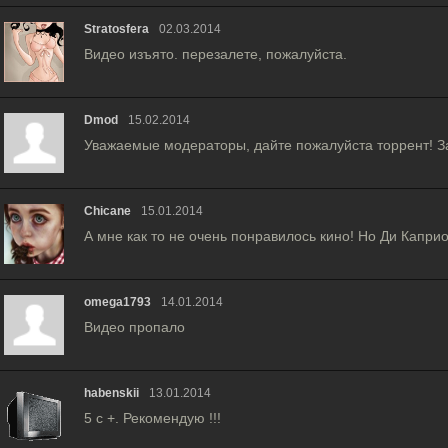
Stratosfera
02.03.2014
Видео изъято. перезалете, пожалуйста.
Dmod
15.02.2014
Уважаемые модераторы, дайте пожалуйста торрент! З
Chicane
15.01.2014
А мне как то не очень понравилось кино! Но Ди Каприо
omega1793
14.01.2014
Видео пропало
habenskii
13.01.2014
5 с +. Рекомендую !!!