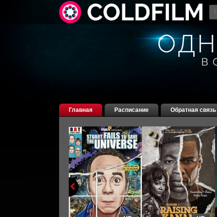
Главная
Расписание
Обратная связь