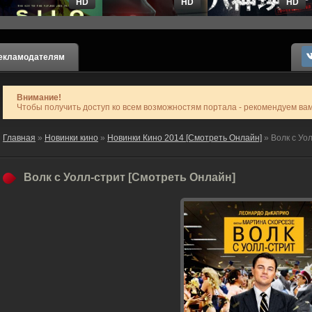
HD
HD
HD
екламодателям
Внимание!
Чтобы получить доступ ко всем возможностям портала - рекомендуем ва
Главная
»
Новинки кино
»
Новинки Кино 2014 [Смотреть Онлайн]
» Волк с Уо
Волк с Уолл-стрит [Смотреть Онлайн]