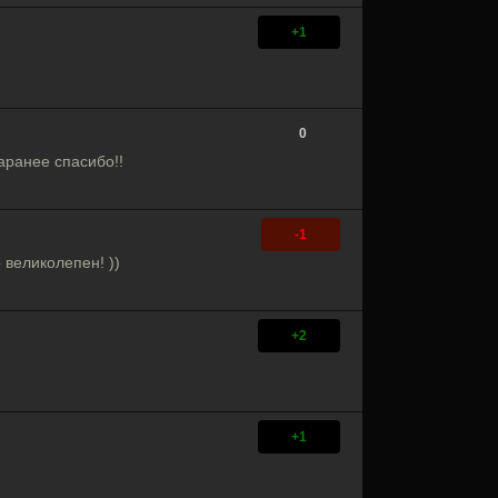
+1
0
аранее спасибо!!
-1
 великолепен! ))
+2
+1